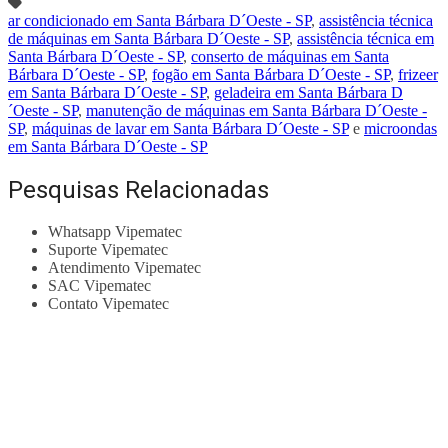
ar condicionado em Santa Bárbara D´Oeste - SP
,
assistência técnica
de máquinas em Santa Bárbara D´Oeste - SP
,
assistência técnica em
Santa Bárbara D´Oeste - SP
,
conserto de máquinas em Santa
Bárbara D´Oeste - SP
,
fogão em Santa Bárbara D´Oeste - SP
,
frizeer
em Santa Bárbara D´Oeste - SP
,
geladeira em Santa Bárbara D
´Oeste - SP
,
manutenção de máquinas em Santa Bárbara D´Oeste -
SP
,
máquinas de lavar em Santa Bárbara D´Oeste - SP
e
microondas
em Santa Bárbara D´Oeste - SP
Pesquisas Relacionadas
Whatsapp Vipematec
Suporte Vipematec
Atendimento Vipematec
SAC Vipematec
Contato Vipematec