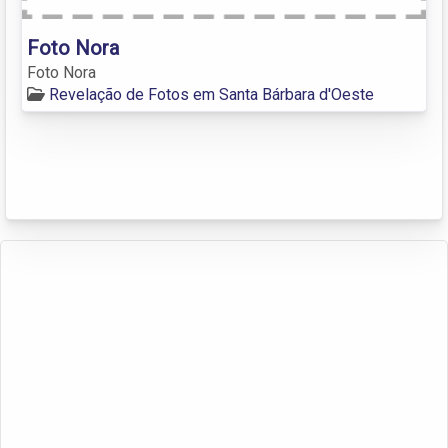
Foto Nora
Foto Nora
Revelação de Fotos em Santa Bárbara d'Oeste