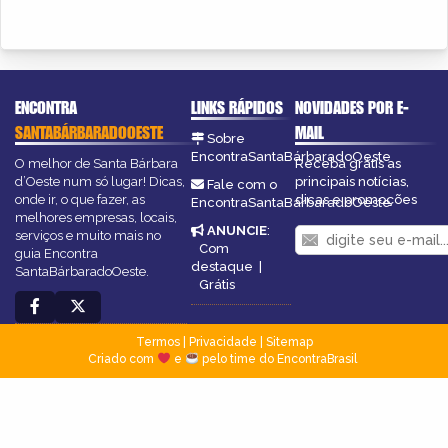
ENCONTRA
LINKS RÁPIDOS
NOVIDADES POR E-
SANTABÁRBARADOOESTE
MAIL
Sobre
EncontraSantaBárbaradoOeste
O melhor de Santa Bárbara
Receba grátis as
d’Oeste num só lugar! Dicas,
principais notícias,
Fale com o
onde ir, o que fazer, as
dicas e promoções
EncontraSantaBárbaradoOeste
melhores empresas, locais,
ANUNCIE
:
serviços e muito mais no
Com
guia Encontra
destaque
|
SantaBárbaradoOeste.
Grátis
Termos
|
Privacidade
|
Sitemap
Criado com
e
pelo time do EncontraBrasil