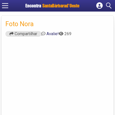
Encontra
SantaBárbarad'Oeste
Cadastrar empresa
Fazer login
Foto Nora
Criar conta
Compartilhar
Avalie!
269