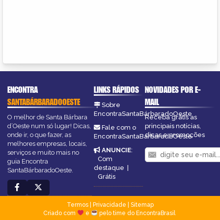
ENCONTRA
LINKS RÁPIDOS
NOVIDADES POR E-
SANTABÁRBARADOOESTE
MAIL
Sobre
EncontraSantaBárbaradoOeste
O melhor de Santa Bárbara
Receba grátis as
d’Oeste num só lugar! Dicas,
principais notícias,
Fale com o
onde ir, o que fazer, as
dicas e promoções
EncontraSantaBárbaradoOeste
melhores empresas, locais,
ANUNCIE
:
serviços e muito mais no
Com
guia Encontra
destaque
|
SantaBárbaradoOeste.
Grátis
Termos
|
Privacidade
|
Sitemap
Criado com
e
pelo time do EncontraBrasil