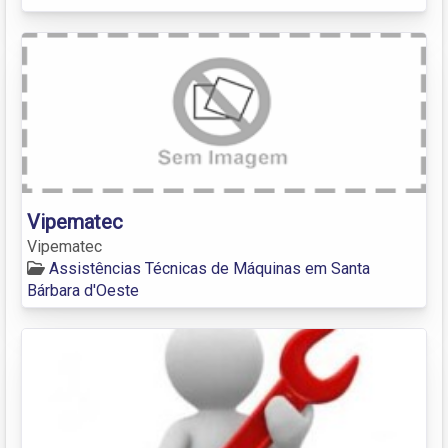
Vipematec
Vipematec
Assistências Técnicas de Máquinas em Santa
Bárbara d'Oeste