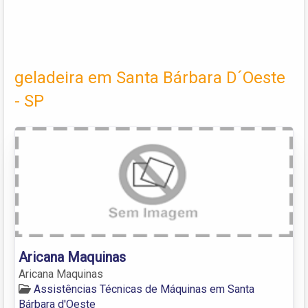
geladeira em Santa Bárbara D´Oeste
- SP
Aricana Maquinas
Aricana Maquinas
Assistências Técnicas de Máquinas em Santa
Bárbara d'Oeste