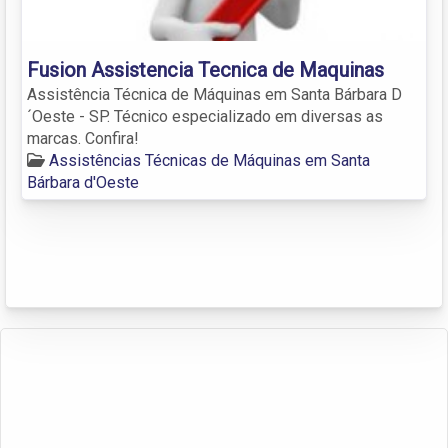
Fusion Assistencia Tecnica de Maquinas
Assistência Técnica de Máquinas em Santa Bárbara D
´Oeste - SP. Técnico especializado em diversas as
marcas. Confira!
Assistências Técnicas de Máquinas em Santa
Bárbara d'Oeste