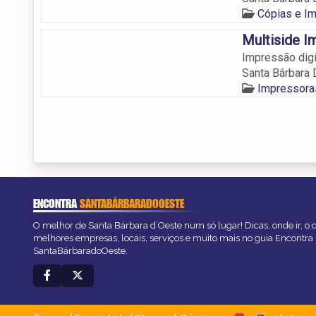
Cópias e I
Multiside I
Impressão digi
Santa Bárbara 
Impressora
ENCONTRA
SANTABÁRBARADOOESTE
O melhor de Santa Bárbara d’Oeste num só lugar! Dicas, onde ir, o q
melhores empresas, locais, serviços e muito mais no guia Encontra
SantaBárbaradoOeste.