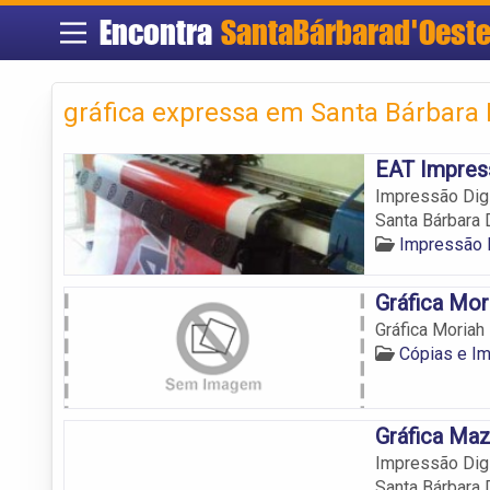
Encontra
SantaBárbarad'Oest
gráfica expressa em Santa Bárbara 
EAT Impress
Impressão Digi
Santa Bárbara 
Impressão D
Gráfica Mor
Gráfica Moriah
Cópias e I
Gráfica Maz
Impressão Digi
Santa Bárbara 