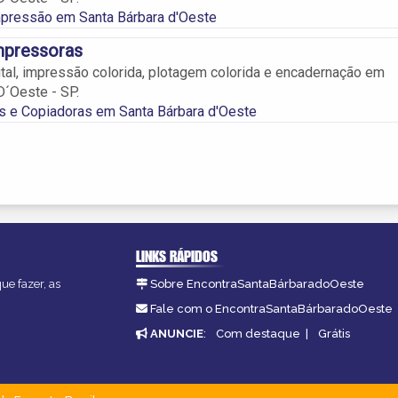
mpressão em Santa Bárbara d'Oeste
mpressoras
tal, impressão colorida, plotagem colorida e encadernação em
D´Oeste - SP.
s e Copiadoras em Santa Bárbara d'Oeste
LINKS RÁPIDOS
ue fazer, as
Sobre EncontraSantaBárbaradoOeste
Fale com o EncontraSantaBárbaradoOeste
ANUNCIE
:
Com destaque
|
Grátis