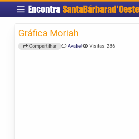
Encontra
SantaBárbarad'Oest
Gráfica Moriah
Compartilhar
Avalie!
Visitas: 286