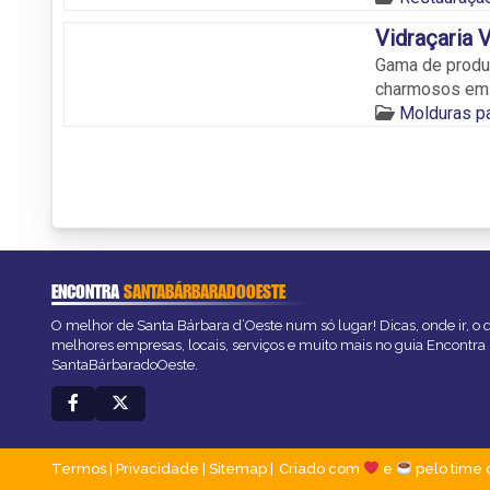
Vidraçaria V
Gama de produt
charmosos em 
Molduras pa
ENCONTRA
SANTABÁRBARADOOESTE
O melhor de Santa Bárbara d’Oeste num só lugar! Dicas, onde ir, o q
melhores empresas, locais, serviços e muito mais no guia Encontra
SantaBárbaradoOeste.
Termos
|
Privacidade
|
Sitemap
Criado com
e
pelo time 