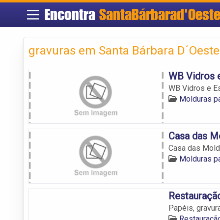
Encontra
SantaBárbarad'Oest
gravuras em Santa Bárbara D´Oeste
WB Vidros 
WB Vidros e E
Molduras pa
Casa das M
Casa das Mold
Molduras pa
Restauraçã
Papéis, gravur
Restauraçã