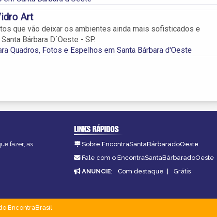
idro Art
os que vão deixar os ambientes ainda mais sofisticados e
Santa Bárbara D´Oeste - SP.
ra Quadros, Fotos e Espelhos em Santa Bárbara d'Oeste
LINKS RÁPIDOS
ue fazer, as
Sobre EncontraSantaBárbaradoOeste
Fale com o EncontraSantaBárbaradoOeste
ANUNCIE
:
Com destaque
|
Grátis
do EncontraBrasil