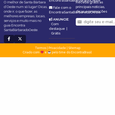
EncontraSantaBárbaradoOeste
O melhor de Santa Bárbara
Receba grátis as
d’Oeste num só lugar! Dicas,
principais notícias,
Fale com o
onde ir, o que fazer, as
dicas e promoções
EncontraSantaBárbaradoOeste
melhores empresas, locais,
ANUNCIE
:
serviços e muito mais no
Com
guia Encontra
destaque
|
SantaBárbaradoOeste.
Grátis
Termos
|
Privacidade
|
Sitemap
Criado com
e
pelo time do EncontraBrasil