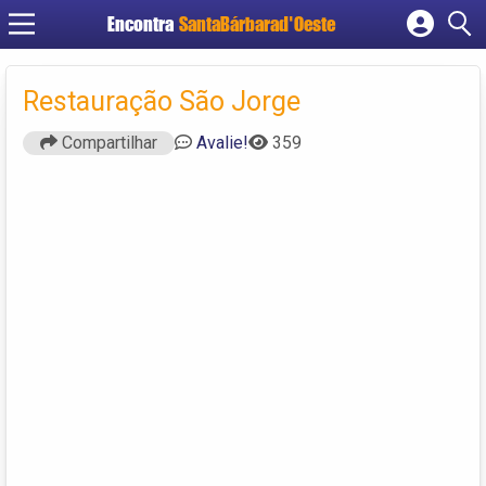
Encontra
SantaBárbarad'Oeste
Cadastrar empresa
Fazer login
Restauração São Jorge
Criar conta
Compartilhar
Avalie!
359