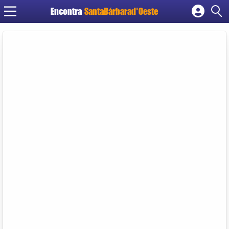
Encontra
SantaBárbarad'Oeste
Cadastrar empresa
Fazer login
Criar conta