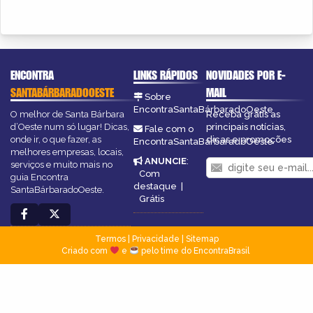
ENCONTRA
LINKS RÁPIDOS
NOVIDADES POR E-
SANTABÁRBARADOOESTE
MAIL
Sobre
EncontraSantaBárbaradoOeste
O melhor de Santa Bárbara
Receba grátis as
d’Oeste num só lugar! Dicas,
principais notícias,
Fale com o
onde ir, o que fazer, as
dicas e promoções
EncontraSantaBárbaradoOeste
melhores empresas, locais,
ANUNCIE
:
serviços e muito mais no
Com
guia Encontra
destaque
|
SantaBárbaradoOeste.
Grátis
Termos
|
Privacidade
|
Sitemap
Criado com
e
pelo time do EncontraBrasil