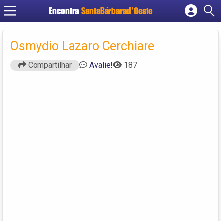
Encontra
SantaBárbarad'Oeste
Cadastrar empresa
Fazer login
Osmydio Lazaro Cerchiare
Criar conta
Compartilhar
Avalie!
187