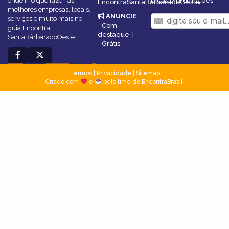
onde ir, o que fazer, as
dicas e promoções
EncontraSantaBárbaradoOeste
melhores empresas, locais,
ANUNCIE
:
serviços e muito mais no
Com
guia Encontra
destaque
|
SantaBárbaradoOeste.
Grátis
Termos
|
Privacidade
|
Sitemap
Criado com
e
pelo time do EncontraBrasil