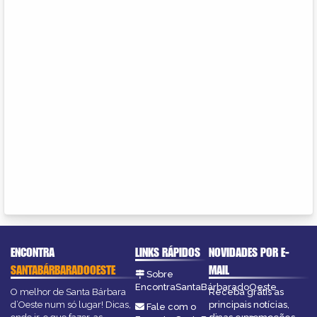
ENCONTRA
LINKS RÁPIDOS
NOVIDADES POR E-
SANTABÁRBARADOOESTE
MAIL
Sobre
EncontraSantaBárbaradoOeste
O melhor de Santa Bárbara
Receba grátis as
d’Oeste num só lugar! Dicas,
principais notícias,
Fale com o