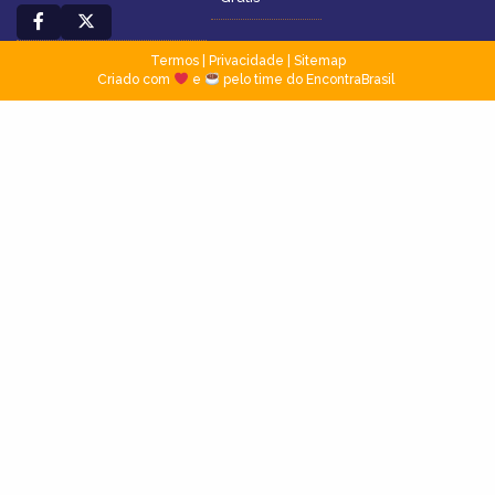
Termos
|
Privacidade
|
Sitemap
Criado com
e
pelo time do EncontraBrasil