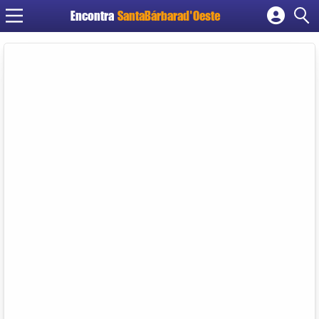
Encontra
SantaBárbarad'Oeste
Cadastrar empresa
Fazer login
Criar conta