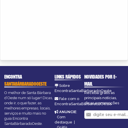
ENCONTRA
LINKS RÁPIDOS
NOVIDADES POR E-
SANTABÁRBARADOOESTE
MAIL
Sobre
EncontraSantaBárbaradoOeste
O melhor de Santa Bárbara
Receba grátis as
d’Oeste num só lugar! Dicas,
principais notícias,
Fale com o
onde ir, o que fazer, as
dicas e promoções
EncontraSantaBárbaradoOeste
melhores empresas, locais,
ANUNCIE
:
serviços e muito mais no
Com
guia Encontra
destaque
|
SantaBárbaradoOeste.
Grátis