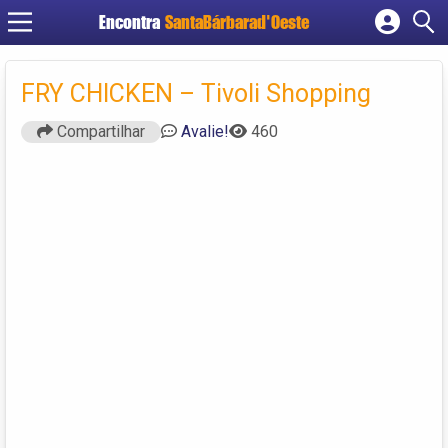
Encontra
SantaBárbarad'Oeste
Cadastrar empresa
Fazer login
FRY CHICKEN – Tivoli Shopping
Criar conta
Compartilhar
Avalie!
460