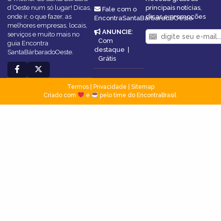
d’Oeste num só lugar! Dicas,
principais notícias,
Fale com o
onde ir, o que fazer, as
dicas e promoções
EncontraSantaBárbaradoOeste
melhores empresas, locais,
ANUNCIE
:
serviços e muito mais no
Com
guia Encontra
destaque
|
SantaBárbaradoOeste.
Grátis
Termos
|
Privacidade
|
Sitemap
Criado com
e
pelo time do EncontraBrasil