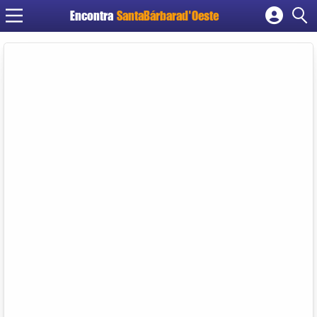
Encontra
SantaBárbarad'Oeste
Cadastrar empresa
Fazer login
Criar conta