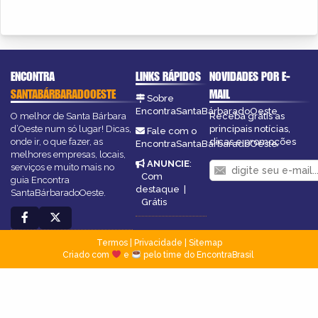
ENCONTRA
LINKS RÁPIDOS
NOVIDADES POR E-
SANTABÁRBARADOOESTE
MAIL
Sobre
EncontraSantaBárbaradoOeste
O melhor de Santa Bárbara
Receba grátis as
d’Oeste num só lugar! Dicas,
principais notícias,
Fale com o
onde ir, o que fazer, as
dicas e promoções
EncontraSantaBárbaradoOeste
melhores empresas, locais,
ANUNCIE
:
serviços e muito mais no
Com
guia Encontra
destaque
|
SantaBárbaradoOeste.
Grátis
Termos
|
Privacidade
|
Sitemap
Criado com
e
pelo time do EncontraBrasil