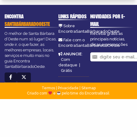
ENCONTRA
LINKS RÁPIDOS
NOVIDADES POR E-
SANTABÁRBARADOOESTE
MAIL
Sobre
EncontraSantaBárbaradoOeste
O melhor de Santa Bárbara
Receba grátis as
d’Oeste num só lugar! Dicas,
principais notícias,
Fale com o
onde ir, o que fazer, as
dicas e promoções
EncontraSantaBárbaradoOeste
melhores empresas, locais,
ANUNCIE
:
serviços e muito mais no
Com
guia Encontra
destaque
|
SantaBárbaradoOeste.
Grátis
Termos
|
Privacidade
|
Sitemap
Criado com
e
pelo time do EncontraBrasil