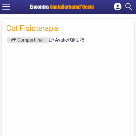
Encontra
SantaBárbarad'Oeste
Cadastrar empresa
Fazer login
Cot Fisioterapia
Criar conta
Compartilhar
Avalie!
278