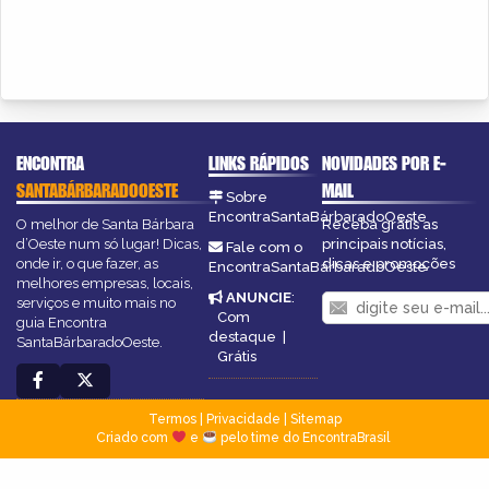
ENCONTRA
LINKS RÁPIDOS
NOVIDADES POR E-
SANTABÁRBARADOOESTE
MAIL
Sobre
EncontraSantaBárbaradoOeste
O melhor de Santa Bárbara
Receba grátis as
d’Oeste num só lugar! Dicas,
principais notícias,
Fale com o
onde ir, o que fazer, as
dicas e promoções
EncontraSantaBárbaradoOeste
melhores empresas, locais,
ANUNCIE
:
serviços e muito mais no
Com
guia Encontra
destaque
|
SantaBárbaradoOeste.
Grátis
Termos
|
Privacidade
|
Sitemap
Criado com
e
pelo time do EncontraBrasil