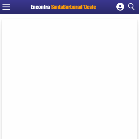
Encontra
SantaBárbarad'Oeste
Cadastrar empresa
Fazer login
Criar conta