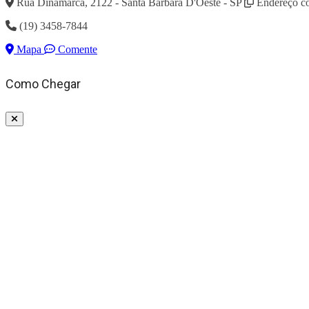
Rua Dinamarca, 2122 - Santa Bárbara D'Oeste - SP
Endereço c
(19) 3458-7844
Mapa
Comente
Como Chegar