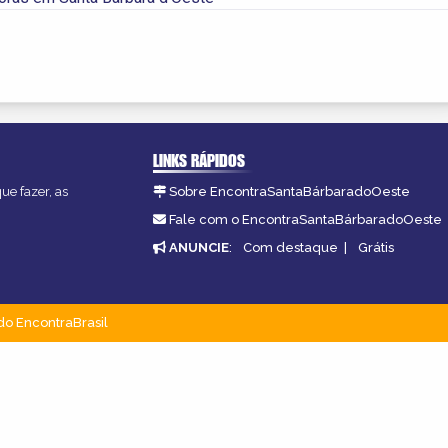
LINKS RÁPIDOS
ue fazer, as
Sobre EncontraSantaBárbaradoOeste
Fale com o EncontraSantaBárbaradoOeste
ANUNCIE
:
Com destaque
|
Grátis
do EncontraBrasil