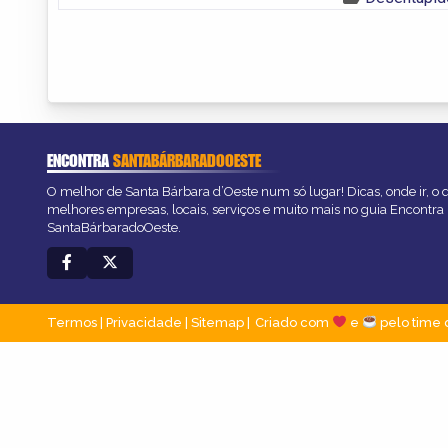
ENCONTRA
SANTABÁRBARADOOESTE
O melhor de Santa Bárbara d’Oeste num só lugar! Dicas, onde ir, o q
melhores empresas, locais, serviços e muito mais no guia Encontra
SantaBárbaradoOeste.
Termos
|
Privacidade
|
Sitemap
Criado com
e
pelo time 