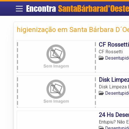
Encontra
SantaBárbarad'Oest
higienização em Santa Bárbara D´Oe
CF Rossetti
CF Rossetti
Desentupid
Disk Limpe
Disk Limpeza 
Desentupid
24 Hs Dese
Entupiu? Não E
Desentupid