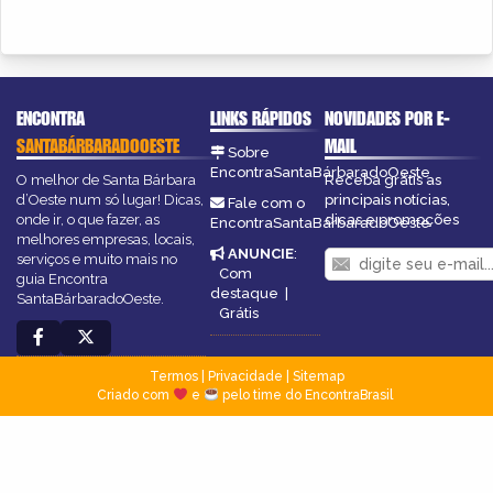
ENCONTRA
LINKS RÁPIDOS
NOVIDADES POR E-
SANTABÁRBARADOOESTE
MAIL
Sobre
EncontraSantaBárbaradoOeste
O melhor de Santa Bárbara
Receba grátis as
d’Oeste num só lugar! Dicas,
principais notícias,
Fale com o
onde ir, o que fazer, as
dicas e promoções
EncontraSantaBárbaradoOeste
melhores empresas, locais,
ANUNCIE
:
serviços e muito mais no
Com
guia Encontra
destaque
|
SantaBárbaradoOeste.
Grátis
Termos
|
Privacidade
|
Sitemap
Criado com
e
pelo time do EncontraBrasil