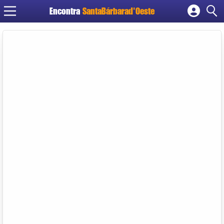
Encontra
SantaBárbarad'Oeste
Cadastrar empresa
Fazer login
Criar conta