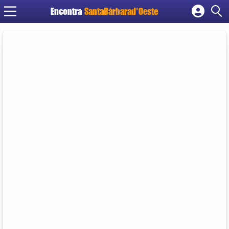
Encontra
SantaBárbarad'Oeste
Cadastrar empresa
Fazer login
Criar conta