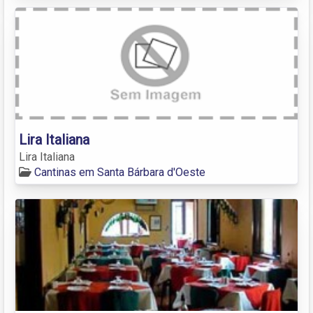
Lira Italiana
Lira Italiana
Cantinas em Santa Bárbara d'Oeste