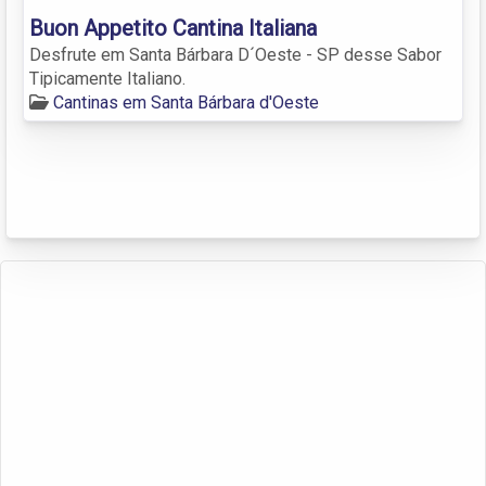
Buon Appetito Cantina Italiana
Desfrute em Santa Bárbara D´Oeste - SP desse Sabor
Tipicamente Italiano.
Cantinas em Santa Bárbara d'Oeste