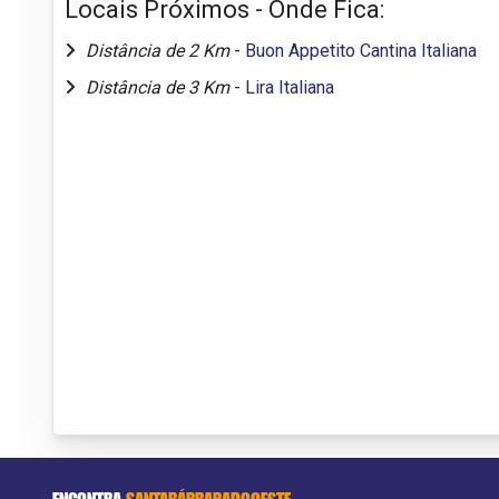
Locais Próximos - Onde Fica:
Distância de 2 Km
-
Buon Appetito Cantina Italiana
Distância de 3 Km
-
Lira Italiana