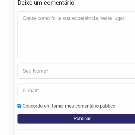
Deixe um comentário
Concordo em tornar meu comentário público