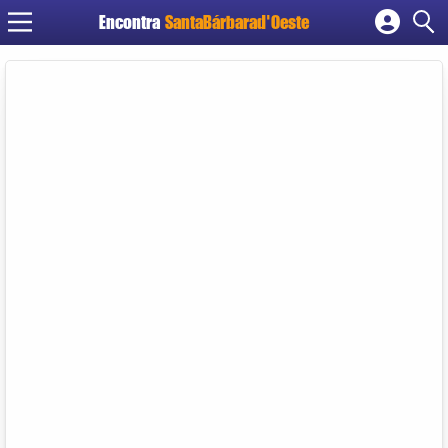
Encontra
SantaBárbarad'Oeste
Cadastrar empresa
Fazer login
Criar conta