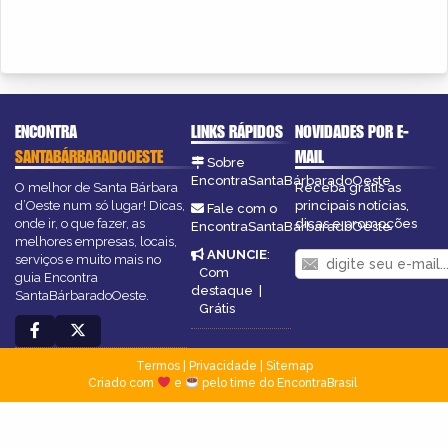
ENCONTRA
LINKS RÁPIDOS
NOVIDADES POR E-
SANTABÁRBARADOOESTE
MAIL
Sobre
EncontraSantaBárbaradoOeste
O melhor de Santa Bárbara
Receba grátis as
d’Oeste num só lugar! Dicas,
principais notícias,
Fale com o
onde ir, o que fazer, as
dicas e promoções
EncontraSantaBárbaradoOeste
melhores empresas, locais,
ANUNCIE
:
serviços e muito mais no
Com
guia Encontra
destaque
|
SantaBárbaradoOeste.
Grátis
Termos
|
Privacidade
|
Sitemap
Criado com
e
pelo time do EncontraBrasil