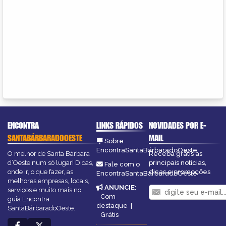
ENCONTRA
LINKS RÁPIDOS
NOVIDADES POR E-
SANTABÁRBARADOOESTE
MAIL
Sobre
EncontraSantaBárbaradoOeste
O melhor de Santa Bárbara
Receba grátis as
d’Oeste num só lugar! Dicas,
principais notícias,
Fale com o
onde ir, o que fazer, as
dicas e promoções
EncontraSantaBárbaradoOeste
melhores empresas, locais,
ANUNCIE
:
serviços e muito mais no
Com
guia Encontra
destaque
|
SantaBárbaradoOeste.
Grátis