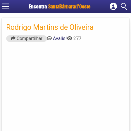
Encontra
SantaBárbarad'Oeste
Cadastrar empresa
Fazer login
Rodrigo Martins de Oliveira
Criar conta
Compartilhar
Avalie!
277