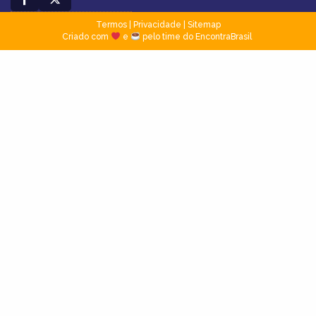
Termos
|
Privacidade
|
Sitemap
Criado com
e
pelo time do EncontraBrasil