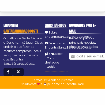
ENCONTRA
LINKS RÁPIDOS
NOVIDADES POR E-
SANTABÁRBARADOOESTE
MAIL
Sobre
EncontraSantaBárbaradoOeste
O melhor de Santa Bárbara
Receba grátis as
d’Oeste num só lugar! Dicas,
principais notícias,
Fale com o
onde ir, o que fazer, as
dicas e promoções
EncontraSantaBárbaradoOeste
melhores empresas, locais,
ANUNCIE
:
serviços e muito mais no
Com
guia Encontra
destaque
|
SantaBárbaradoOeste.
Grátis
Termos
|
Privacidade
|
Sitemap
Criado com
e
pelo time do EncontraBrasil