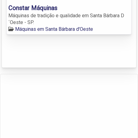
Constar Máquinas
Máquinas de tradição e qualidade em Santa Bárbara D
´Oeste - SP.
Máquinas em Santa Bárbara d'Oeste