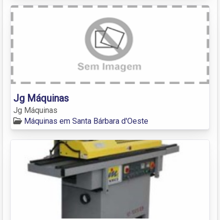
Jg Máquinas
Jg Máquinas
Máquinas em Santa Bárbara d'Oeste