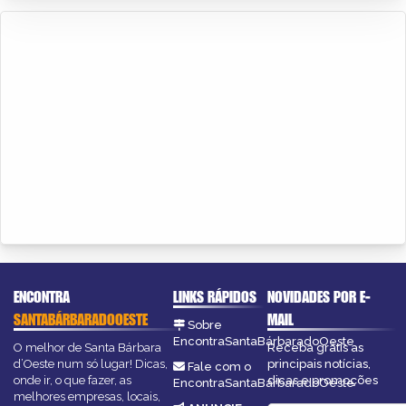
ENCONTRA
LINKS RÁPIDOS
NOVIDADES POR E-
SANTABÁRBARADOOESTE
MAIL
Sobre
EncontraSantaBárbaradoOeste
O melhor de Santa Bárbara
Receba grátis as
d’Oeste num só lugar! Dicas,
principais notícias,
Fale com o
onde ir, o que fazer, as
dicas e promoções
EncontraSantaBárbaradoOeste
melhores empresas, locais,