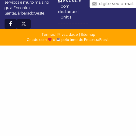
ANUNCIE
:
serviços e muito mais no
Com
guia Encontra
destaque
|
SantaBárbaradoOeste.
Grátis
Termos
|
Privacidade
|
Sitemap
Criado com
e
pelo time do EncontraBrasil