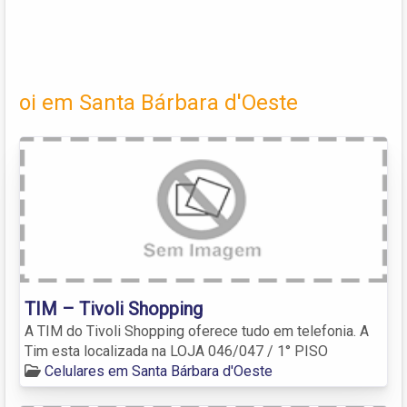
oi em Santa Bárbara d'Oeste
TIM – Tivoli Shopping
A TIM do Tivoli Shopping oferece tudo em telefonia. A
Tim esta localizada na LOJA 046/047 / 1° PISO
Celulares em Santa Bárbara d'Oeste