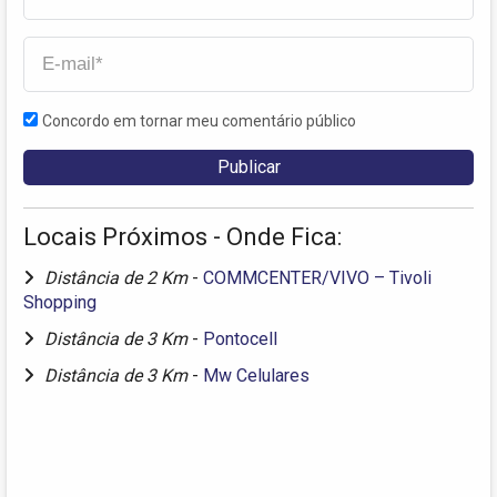
Concordo em tornar meu comentário público
Locais Próximos - Onde Fica:
Distância de 2 Km
-
COMMCENTER/VIVO – Tivoli
Shopping
Distância de 3 Km
-
Pontocell
Distância de 3 Km
-
Mw Celulares