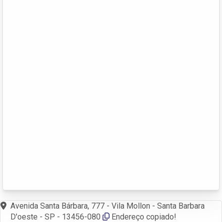
Avenida Santa Bárbara, 777 - Vila Mollon - Santa Barbara
D'oeste - SP - 13456-080
Endereço copiado!