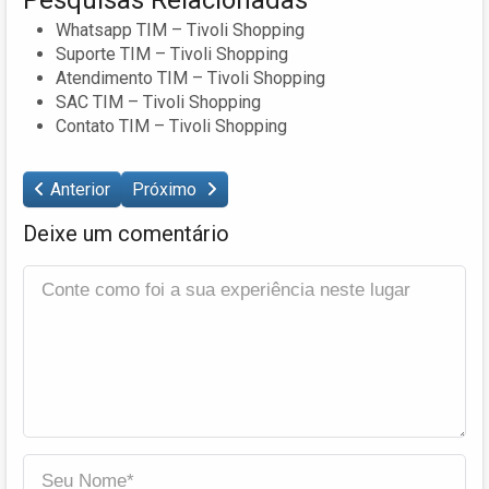
Whatsapp TIM – Tivoli Shopping
Suporte TIM – Tivoli Shopping
Atendimento TIM – Tivoli Shopping
SAC TIM – Tivoli Shopping
Contato TIM – Tivoli Shopping
Anterior
Próximo
Deixe um comentário