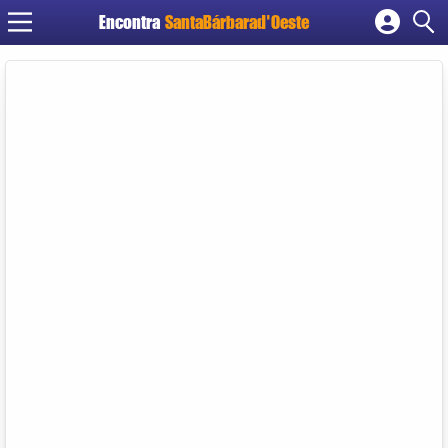
Encontra
SantaBárbarad'Oeste
Cadastrar empresa
Fazer login
Criar conta