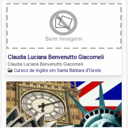
Claudia Luciana Benvenutto Giacomeli
Claudia Luciana Benvenutto Giacomeli
Cursos de Inglês em Santa Bárbara d'Oeste