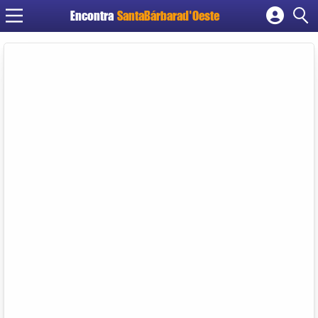
Encontra
SantaBárbarad'Oeste
Cadastrar empresa
Fazer login
Criar conta