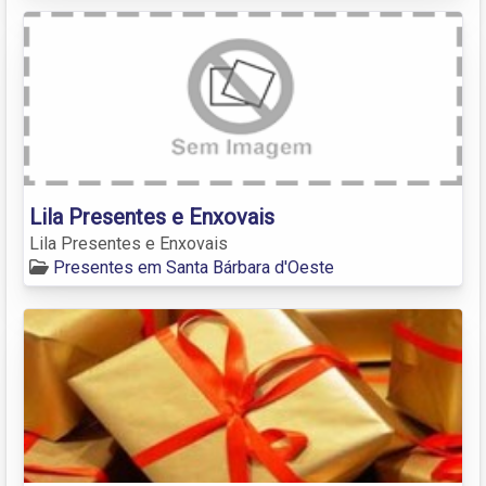
Lila Presentes e Enxovais
Lila Presentes e Enxovais
Presentes em Santa Bárbara d'Oeste