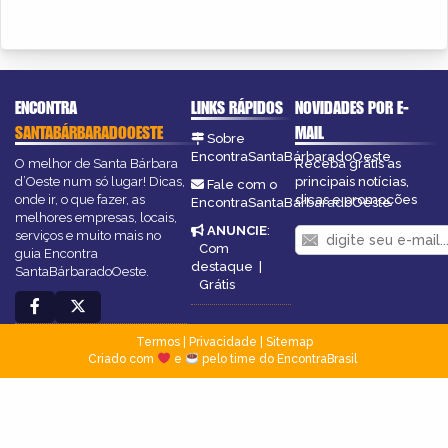
ENCONTRA
LINKS RÁPIDOS
NOVIDADES POR E-
SANTABÁRBARADOOESTE
MAIL
Sobre
EncontraSantaBárbaradoOeste
O melhor de Santa Bárbara
Receba grátis as
d’Oeste num só lugar! Dicas,
principais notícias,
Fale com o
onde ir, o que fazer, as
dicas e promoções
EncontraSantaBárbaradoOeste
melhores empresas, locais,
ANUNCIE
:
serviços e muito mais no
Com
guia Encontra
destaque
|
SantaBárbaradoOeste.
Grátis
Termos
|
Privacidade
|
Sitemap
Criado com
e
pelo time do EncontraBrasil