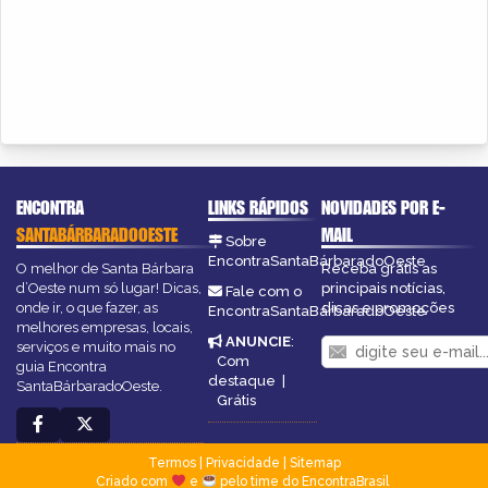
ENCONTRA
LINKS RÁPIDOS
NOVIDADES POR E-
SANTABÁRBARADOOESTE
MAIL
Sobre
EncontraSantaBárbaradoOeste
O melhor de Santa Bárbara
Receba grátis as
d’Oeste num só lugar! Dicas,
principais notícias,
Fale com o
onde ir, o que fazer, as
dicas e promoções
EncontraSantaBárbaradoOeste
melhores empresas, locais,
ANUNCIE
:
serviços e muito mais no
Com
guia Encontra
destaque
|
SantaBárbaradoOeste.
Grátis
Termos
|
Privacidade
|
Sitemap
Criado com
e
pelo time do EncontraBrasil