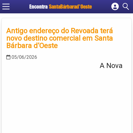
Encontra
SantaBárbarad'Oeste
Cadastrar empresa
Fazer login
Antigo endereço do Revoada terá
Criar conta
novo destino comercial em Santa
Bárbara d’Oeste
05/06/2026
A Nova