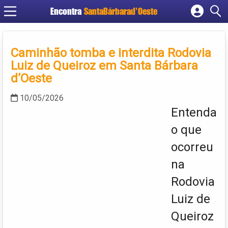
Encontra
SantaBárbarad'Oeste
Cadastrar empresa
Fazer login
Caminhão tomba e interdita Rodovia
Criar conta
Luiz de Queiroz em Santa Bárbara
d’Oeste
10/05/2026
Entenda
o que
ocorreu
na
Rodovia
Luiz de
Queiroz