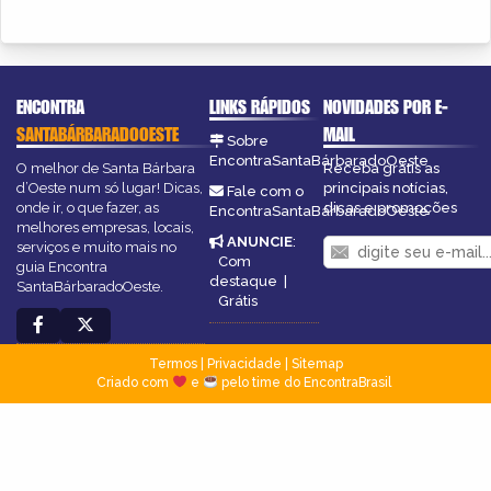
ENCONTRA
LINKS RÁPIDOS
NOVIDADES POR E-
SANTABÁRBARADOOESTE
MAIL
Sobre
EncontraSantaBárbaradoOeste
O melhor de Santa Bárbara
Receba grátis as
d’Oeste num só lugar! Dicas,
principais notícias,
Fale com o
onde ir, o que fazer, as
dicas e promoções
EncontraSantaBárbaradoOeste
melhores empresas, locais,
ANUNCIE
:
serviços e muito mais no
Com
guia Encontra
destaque
|
SantaBárbaradoOeste.
Grátis
Termos
|
Privacidade
|
Sitemap
Criado com
e
pelo time do EncontraBrasil