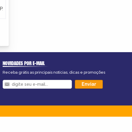
P.
NOVIDADES POR E-MAIL
Receba grátis as principais notícias, dicas e promoções