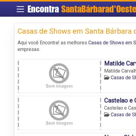
Encontra
SantaBárbarad'Oest
Casas de Shows em Santa Bárbara 
Aqui você Encontra! as melhores
Casas de Shows em Sa
empresas.
Matilde Car
Matilde Carval
Casas de S
Castelao e 
Castelao e Cas
Casas de S