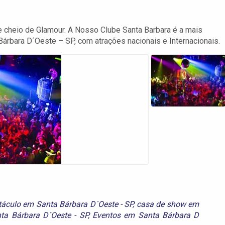
e cheio de Glamour. A Nosso Clube Santa Barbara é a mais
árbara D´Oeste – SP, com atrações nacionais e Internacionais.
táculo em Santa Bárbara D´Oeste - SP
,
casa de show em
ta Bárbara D´Oeste - SP
,
Eventos em Santa Bárbara D