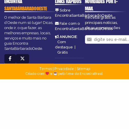
ENCONTRA
LINKS RÁPIDOS
NOVIDADES POR E-
SANTABÁRBARADOOESTE
MAIL
Sobre
EncontraSantaBárbaradoOeste
O melhor de Santa Bárbara
Receba grátis as
d’Oeste num só lugar! Dicas,
principais notícias,
Fale com o
onde ir, o que fazer, as
dicas e promoções
EncontraSantaBárbaradoOeste
melhores empresas, locais,
ANUNCIE
:
serviços e muito mais no
Com
guia Encontra
destaque
|
SantaBárbaradoOeste.
Grátis
Termos
|
Privacidade
|
Sitemap
Criado com
e
pelo time do EncontraBrasil