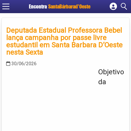
Encontra
SantaBárbarad'Oeste
Cadastrar empresa
Fazer login
Deputada Estadual Professora Bebel
Criar conta
lança campanha por passe livre
estudantil em Santa Barbara D’Oeste
nesta Sexta
30/06/2026
Objetivo
da