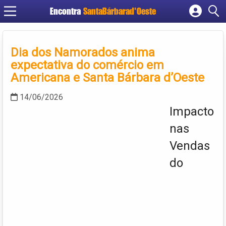
Encontra
SantaBárbarad'Oeste
Cadastrar empresa
Fazer login
Dia dos Namorados anima
Criar conta
expectativa do comércio em
Americana e Santa Bárbara d’Oeste
14/06/2026
Impacto
nas
Vendas
do