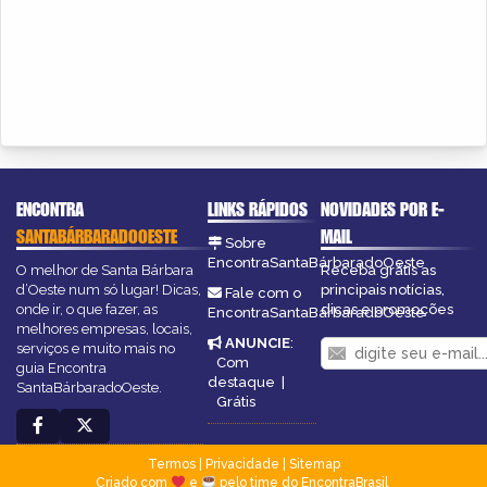
ENCONTRA
LINKS RÁPIDOS
NOVIDADES POR E-
SANTABÁRBARADOOESTE
MAIL
Sobre
EncontraSantaBárbaradoOeste
O melhor de Santa Bárbara
Receba grátis as
d’Oeste num só lugar! Dicas,
principais notícias,
Fale com o
onde ir, o que fazer, as
dicas e promoções
EncontraSantaBárbaradoOeste
melhores empresas, locais,
ANUNCIE
:
serviços e muito mais no
Com
guia Encontra
destaque
|
SantaBárbaradoOeste.
Grátis
Termos
|
Privacidade
|
Sitemap
Criado com
e
pelo time do EncontraBrasil