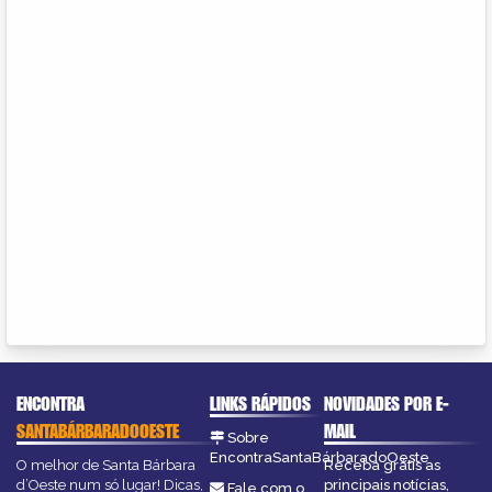
ENCONTRA
LINKS RÁPIDOS
NOVIDADES POR E-
SANTABÁRBARADOOESTE
MAIL
Sobre
EncontraSantaBárbaradoOeste
O melhor de Santa Bárbara
Receba grátis as
d’Oeste num só lugar! Dicas,
principais notícias,
Fale com o