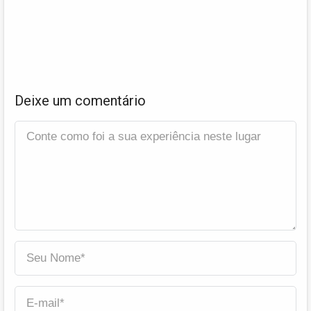
Deixe um comentário