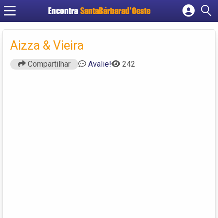
Encontra
SantaBárbarad'Oeste
Cadastrar empresa
Fazer login
Aizza & Vieira
Criar conta
Compartilhar
Avalie!
242