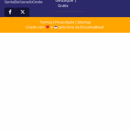
destaque
|
SantaBárbaradoOeste.
Grátis
Termos
|
Privacidade
|
Sitemap
Criado com
e
pelo time do EncontraBrasil