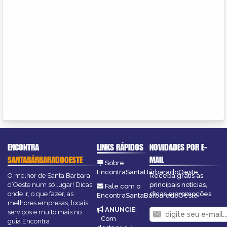
ENCONTRA
LINKS RÁPIDOS
NOVIDADES POR E-
SANTABÁRBARADOOESTE
MAIL
Sobre
EncontraSantaBárbaradoOeste
O melhor de Santa Bárbara
Receba grátis as
d’Oeste num só lugar! Dicas,
principais notícias,
Fale com o
onde ir, o que fazer, as
dicas e promoções
EncontraSantaBárbaradoOeste
melhores empresas, locais,
ANUNCIE
:
serviços e muito mais no
Com
guia Encontra