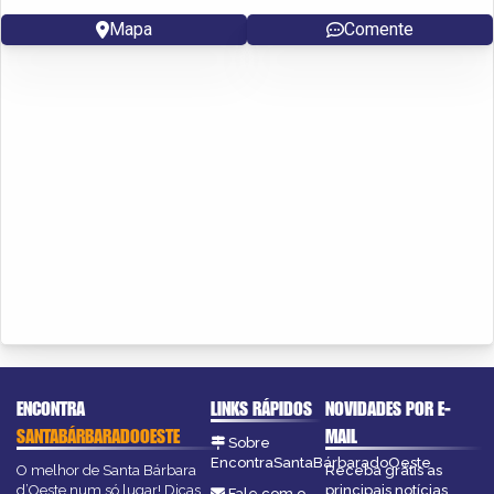
Mapa
Comente
ENCONTRA
LINKS RÁPIDOS
NOVIDADES POR E-
SANTABÁRBARADOOESTE
MAIL
Sobre
EncontraSantaBárbaradoOeste
O melhor de Santa Bárbara
Receba grátis as
d’Oeste num só lugar! Dicas,
principais notícias,
Fale com o