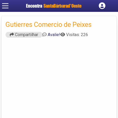
Encontra
SantaBárbarad'Oeste
Cadastrar empresa
Fazer login
Gutierres Comercio de Peixes
Criar conta
Compartilhar
Avalie!
Visitas: 226