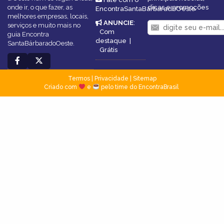
onde ir, o que fazer, as
dicas e promoções
EncontraSantaBárbaradoOeste
melhores empresas, locais,
ANUNCIE
:
serviços e muito mais no
Com
guia Encontra
destaque
|
SantaBárbaradoOeste.
Grátis
Termos
|
Privacidade
|
Sitemap
Criado com
e
pelo time do EncontraBrasil