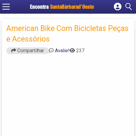
Encontra
SantaBárbarad'Oeste
Cadastrar empresa
Fazer login
American Bike Com Bicicletas Peças
Criar conta
e Acessórios
Compartilhar
Avalie!
237