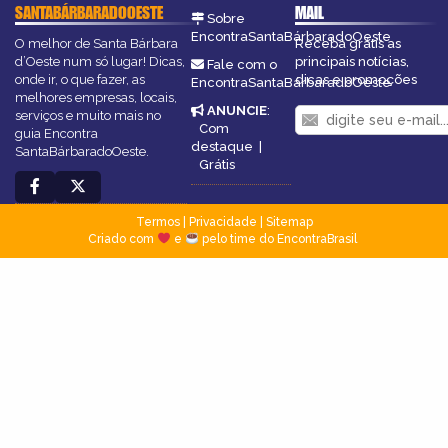
SANTABÁRBARADOOESTE
MAIL
Sobre
EncontraSantaBárbaradoOeste
O melhor de Santa Bárbara
Receba grátis as
d’Oeste num só lugar! Dicas,
principais notícias,
Fale com o
onde ir, o que fazer, as
dicas e promoções
EncontraSantaBárbaradoOeste
melhores empresas, locais,
ANUNCIE
:
serviços e muito mais no
Com
guia Encontra
destaque
|
SantaBárbaradoOeste.
Grátis
Termos
|
Privacidade
|
Sitemap
Criado com
e
pelo time do EncontraBrasil