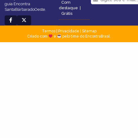
Com
guia Encontra
destaque
|
SantaBárbaradoOeste.
Grátis
Termos
|
Privacidade
|
Sitemap
Criado com
e
pelo time do EncontraBrasil