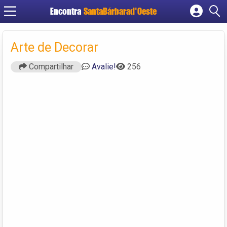
Encontra
SantaBárbarad'Oeste
Cadastrar empresa
Fazer login
Arte de Decorar
Criar conta
Compartilhar
Avalie!
256