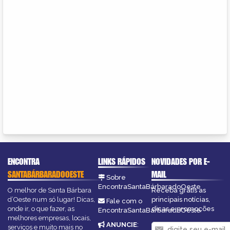
ENCONTRA
LINKS RÁPIDOS
NOVIDADES POR E-
SANTABÁRBARADOOESTE
MAIL
Sobre
EncontraSantaBárbaradoOeste
O melhor de Santa Bárbara
Receba grátis as
d’Oeste num só lugar! Dicas,
principais notícias,
Fale com o
onde ir, o que fazer, as
dicas e promoções
EncontraSantaBárbaradoOeste
melhores empresas, locais,
ANUNCIE
:
serviços e muito mais no