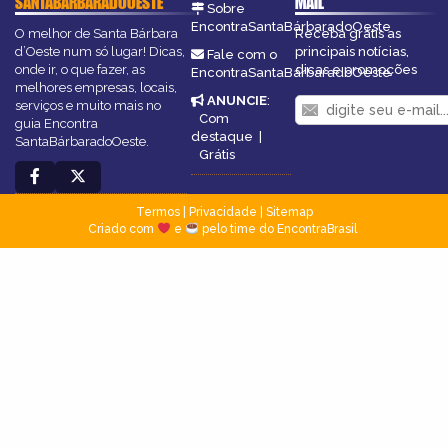
SANTABÁRBARADOOESTE
MAIL
Sobre
EncontraSantaBárbaradoOeste
O melhor de Santa Bárbara
Receba grátis as
d’Oeste num só lugar! Dicas,
principais notícias,
Fale com o
onde ir, o que fazer, as
dicas e promoções
EncontraSantaBárbaradoOeste
melhores empresas, locais,
ANUNCIE
:
serviços e muito mais no
Com
guia Encontra
destaque
|
SantaBárbaradoOeste.
Grátis
Termos
|
Privacidade
|
Sitemap
Criado com
e
pelo time do EncontraBrasil