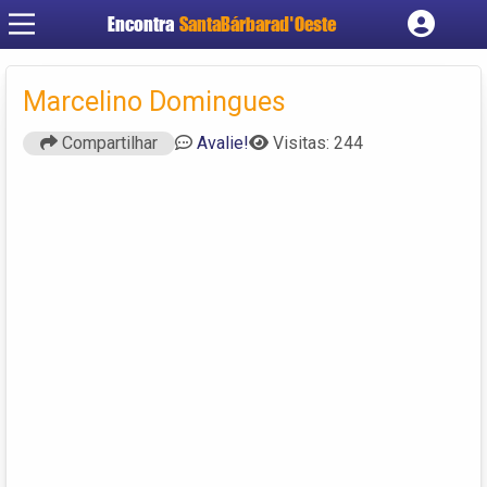
Encontra
SantaBárbarad'Oeste
Cadastrar empresa
Fazer login
Marcelino Domingues
Criar conta
Compartilhar
Avalie!
Visitas: 244