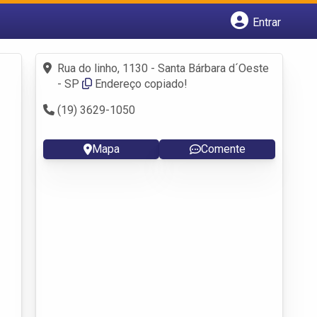
Entrar
Cadastrar empresa
Fazer login
Rua do linho, 1130 - Santa Bárbara d´Oeste
Criar conta
- SP
Endereço copiado!
(19) 3629-1050
Mapa
Comente