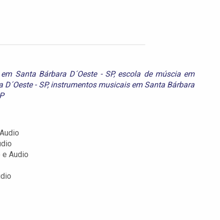
 em Santa Bárbara D´Oeste - SP
,
escola de múscia em
 D´Oeste - SP
,
instrumentos musicais em Santa Bárbara
SP
 Audio
udio
 e Audio
udio