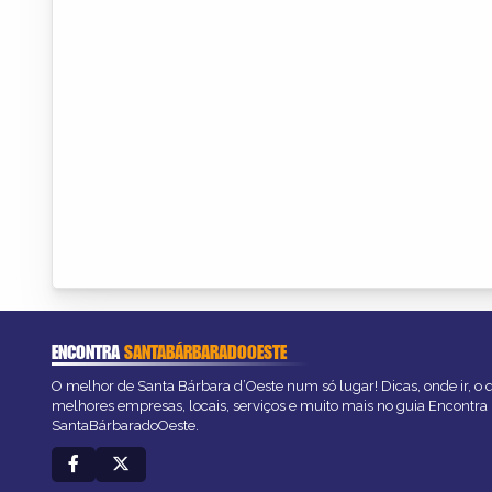
ENCONTRA
SANTABÁRBARADOOESTE
O melhor de Santa Bárbara d’Oeste num só lugar! Dicas, onde ir, o q
melhores empresas, locais, serviços e muito mais no guia Encontra
SantaBárbaradoOeste.