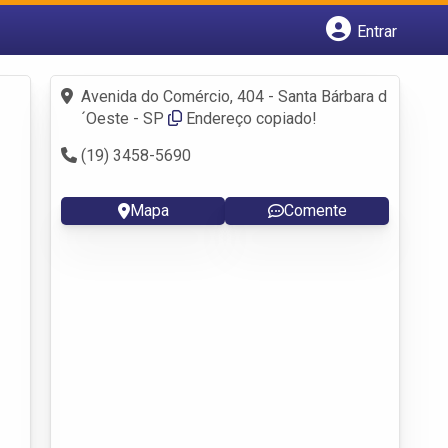
Entrar
Cadastrar empresa
Fazer login
Avenida do Comércio, 404 - Santa Bárbara d
Criar conta
´Oeste - SP
Endereço copiado!
(19) 3458-5690
Mapa
Comente