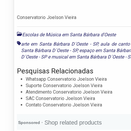
Conservatorio Joelson Vieira
Escolas de Música em Santa Bárbara d'Oeste
arte em Santa Bárbara D´Oeste - SP
,
aula de canto
Santa Bárbara D´Oeste - SP
,
espaço em Santa Bárbara
D´Oeste - SP
e
musical em Santa Bárbara D´Oeste - 
Pesquisas Relacionadas
Whatsapp Conservatorio Joelson Vieira
Suporte Conservatorio Joelson Vieira
Atendimento Conservatorio Joelson Vieira
SAC Conservatorio Joelson Vieira
Contato Conservatorio Joelson Vieira