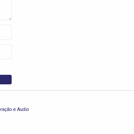
ração e Audio