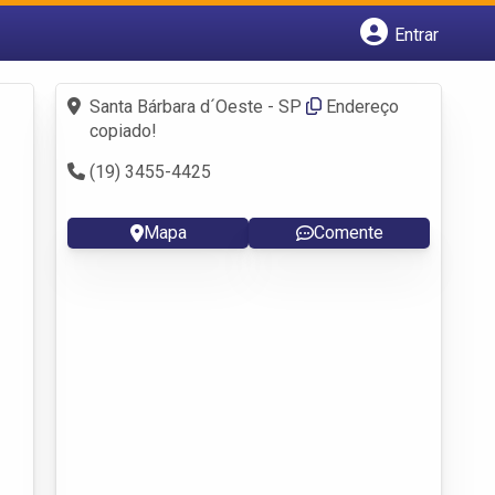
Entrar
Cadastrar empresa
Fazer login
Santa Bárbara d´Oeste - SP
Endereço
Criar conta
copiado!
(19) 3455-4425
Mapa
Comente