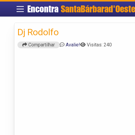
Encontra
SantaBárbarad'Oest
Dj Rodolfo
Compartilhar
Avalie!
Visitas: 240