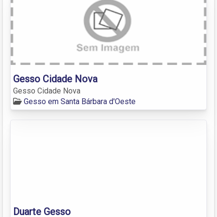
Gesso Cidade Nova
Gesso Cidade Nova
Gesso em Santa Bárbara d'Oeste
Duarte Gesso