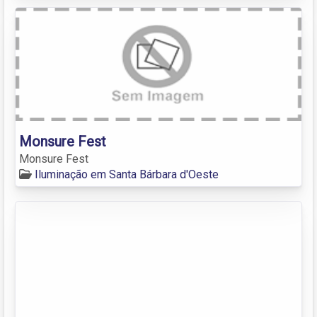
Monsure Fest
Monsure Fest
Iluminação em Santa Bárbara d'Oeste