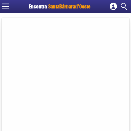
Encontra
SantaBárbarad'Oeste
Cadastrar empresa
Fazer login
Criar conta