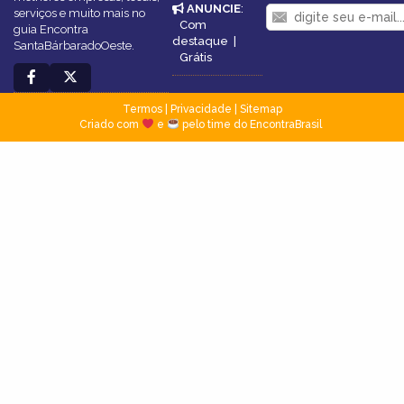
ANUNCIE
:
serviços e muito mais no
Com
guia Encontra
destaque
|
SantaBárbaradoOeste.
Grátis
Termos
|
Privacidade
|
Sitemap
Criado com
e
pelo time do EncontraBrasil