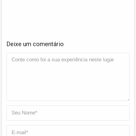
Deixe um comentário