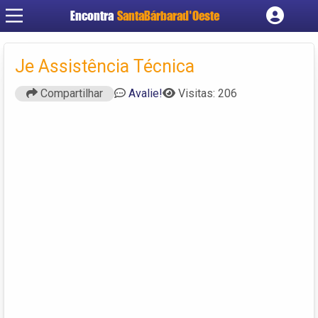
Encontra
SantaBárbarad'Oeste
Cadastrar empresa
Fazer login
Je Assistência Técnica
Criar conta
Compartilhar
Avalie!
Visitas: 206