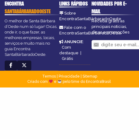
ENCONTRA
LINKS RÁPIDOS
NOVIDADES POR E-
SANTABÁRBARADOOESTE
MAIL
Sobre
EncontraSantaBárbaradoOeste
O melhor de Santa Bárbara
Receba grátis as
d’Oeste num só lugar! Dicas,
principais notícias,
Fale com o
onde ir, o que fazer, as
dicas e promoções
EncontraSantaBárbaradoOeste
melhores empresas, locais,
ANUNCIE
:
serviços e muito mais no
Com
guia Encontra
destaque
|
SantaBárbaradoOeste.
Grátis
Termos
|
Privacidade
|
Sitemap
Criado com
e
pelo time do EncontraBrasil