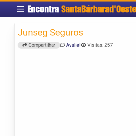
Encontra
SantaBárbarad'Oest
Junseg Seguros
Compartilhar
Avalie!
Visitas: 257