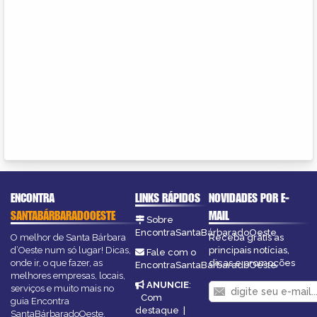
ENCONTRA
LINKS RÁPIDOS
NOVIDADES POR E-
SANTABÁRBARADOOESTE
MAIL
Sobre
EncontraSantaBárbaradoOeste
O melhor de Santa Bárbara
Receba grátis as
d’Oeste num só lugar! Dicas,
principais notícias,
Fale com o
onde ir, o que fazer, as
dicas e promoções
EncontraSantaBárbaradoOeste
melhores empresas, locais,
ANUNCIE
:
serviços e muito mais no
Com
guia Encontra
destaque
|
SantaBárbaradoOeste.