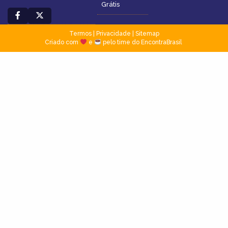
Grátis
Termos
|
Privacidade
|
Sitemap
Criado com
e
pelo time do EncontraBrasil