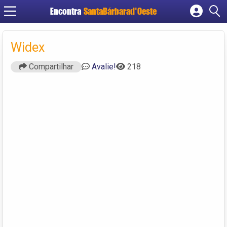
Encontra
SantaBárbarad'Oeste
Cadastrar empresa
Fazer login
Widex
Criar conta
Compartilhar
Avalie!
218