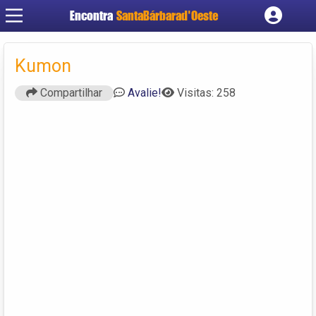
Encontra
SantaBárbarad'Oeste
Cadastrar empresa
Fazer login
Kumon
Criar conta
Compartilhar
Avalie!
Visitas: 258