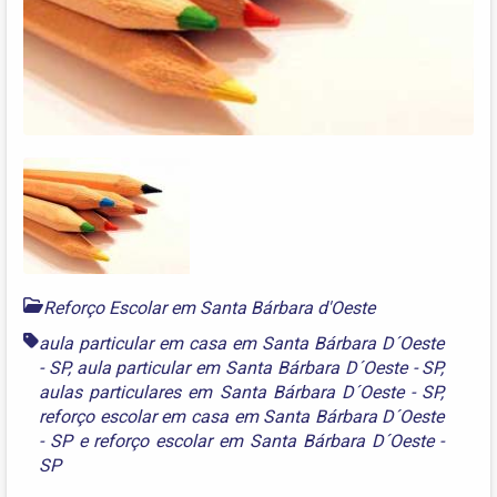
Reforço Escolar em Santa Bárbara d'Oeste
aula particular em casa em Santa Bárbara D´Oeste
- SP
,
aula particular em Santa Bárbara D´Oeste - SP
,
aulas particulares em Santa Bárbara D´Oeste - SP
,
reforço escolar em casa em Santa Bárbara D´Oeste
- SP
e
reforço escolar em Santa Bárbara D´Oeste -
SP