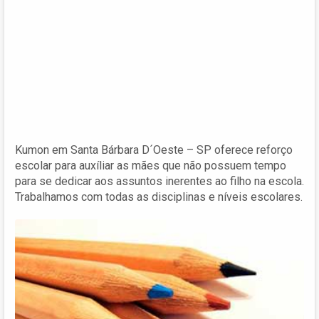
Kumon em Santa Bárbara D´Oeste – SP oferece reforço
escolar para auxíliar as mães que não possuem tempo
para se dedicar aos assuntos inerentes ao filho na escola.
Trabalhamos com todas as disciplinas e níveis escolares.